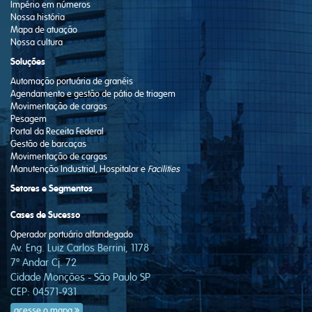
Império em números
Nossa história
Mapa de atuação
Nossa cultura
Soluções
Automação portuária de granéis
Agendamento e gestão de pátio de triagem
Movimentação de cargas
Pesagem
Portal da Receita Federal
Gestão de barcaças
Movimentação de cargas
Manutenção Industrial, Hospitalar e
Facilities
Setores e Segmentos
Cases de Sucesso
Operador portuário alfandegado
Av. Eng. Luiz Carlos Berrini, 1178
7º Andar Cj. 72
Cidade Monções - São Paulo SP
CEP: 04571-931
acesse o mapa