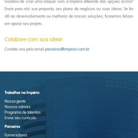
Gostaria de criar uma relação com a Império diferente das opções acima?
Envie para nós sua proposta, seu plano de negócios ou suas ideias. Se for
útil ao desenvolvimento ou melhoria de nossas soluções, ficaremos felizes
em apoiar seu projeto.
Colabore com sua ideia!
Contate-nos pelo email
parceiros@imperio.com.br
Trabalhar na Império
Nossa gente
Nossos valores
Programa de talentos
Envie seu currículo
Parceiros
Fornecedores