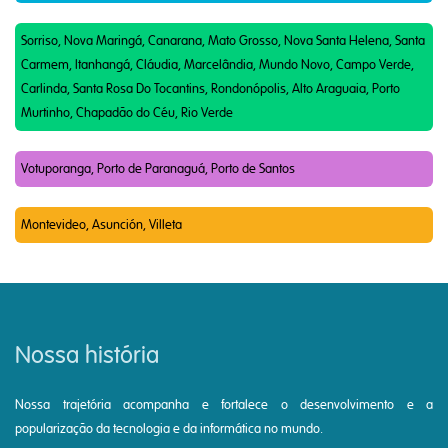
Sorriso, Nova Maringá, Canarana, Mato Grosso, Nova Santa Helena, Santa
Carmem, Itanhangá, Cláudia, Marcelândia, Mundo Novo, Campo Verde,
Carlinda, Santa Rosa Do Tocantins, Rondonópolis, Alto Araguaia, Porto
Murtinho, Chapadão do Céu, Rio Verde
Votuporanga, Porto de Paranaguá, Porto de Santos
Montevideo, Asunción, Villeta
Nossa história
Nossa trajetória acompanha e fortalece o desenvolvimento e a
popularização da tecnologia e da informática no mundo.