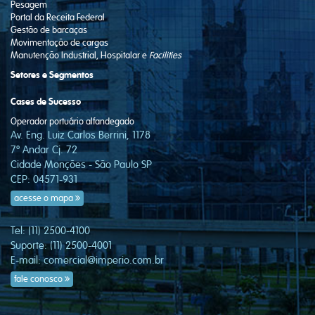
Pesagem
Portal da Receita Federal
Gestão de barcaças
Movimentação de cargas
Manutenção Industrial, Hospitalar e
Facilities
Setores e Segmentos
Cases de Sucesso
Operador portuário alfandegado
Av. Eng. Luiz Carlos Berrini, 1178
7º Andar Cj. 72
Cidade Monções - São Paulo SP
CEP: 04571-931
acesse o mapa
Tel: (11) 2500-4100
Suporte: (11) 2500-4001
E-mail:
comercial@imperio.com.br
fale conosco