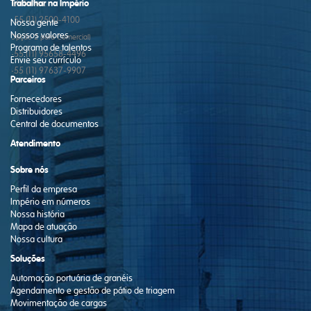
Telefones:
Trabalhar na Império
+55 (11) 2500-4100
Nossa gente
Nossos valores
(Opção 2 para Comercial)
Programa de talentos
+55 (11) 95658-4496
Envie seu currículo
+55 (11) 97637-9907
Parceiros
Fornecedores
Distribuidores
Central de documentos
Atendimento
Sobre nós
Perfil da empresa
Império em números
Nossa história
Mapa de atuação
Nossa cultura
Soluções
Automação portuária de granéis
Agendamento e gestão de pátio de triagem
Movimentação de cargas