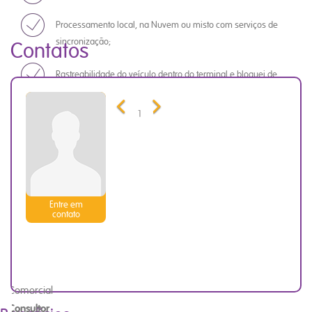
Processamento local, na Nuvem ou misto com serviços de
sincronização;
Contatos
Rastreabilidade do veículo dentro do terminal e bloquei de
rotas;
Previous
Next
1
Rastreamento de veículos por RFID (Radio-Frequency
IDentification).
Entre em
contato
Comercial
Consultor