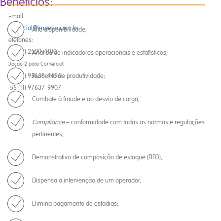
Benefícios:
E-mail:
comercial@imperio.com.br
Alta disponibilidade;
Telefones:
+55 (11) 2500-4100
Análise de indicadores operacionais e estatísticos;
(Opção 2 para Comercial)
+55 (11) 95658-4496
Aumento de produtividade;
+55 (11) 97637-9907
Combate à fraude e ao desvio de carga;
Compliance
– conformidade com todas as normas e regulações
pertinentes;
Demonstrativo de composição de estoque (FIFO);
Dispensa a intervenção de um operador;
Elimina pagamento de estadias;